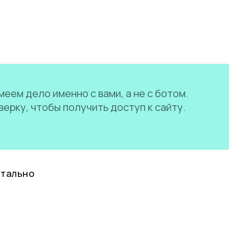
еем дело именно с вами, а не с ботом.
ерку, чтобы получить доступ к сайту.
нтально