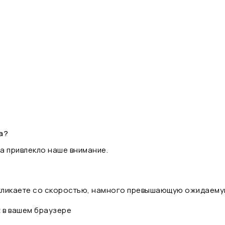
а?
а привлекло наше внимание.
 кликаете со скоростью, намного превышающую ожидаему
t в вашем браузере