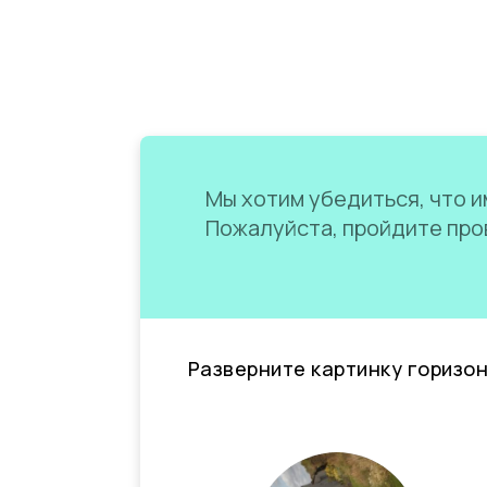
Мы хотим убедиться, что им
Пожалуйста, пройдите пров
Разверните картинку горизо