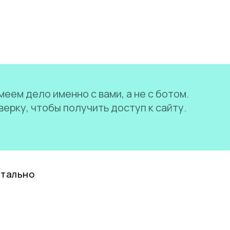
еем дело именно с вами, а не с ботом.
ерку, чтобы получить доступ к сайту.
нтально