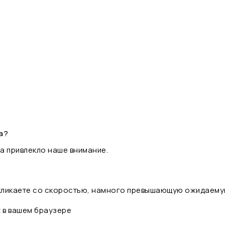
а?
а привлекло наше внимание.
 кликаете со скоростью, намного превышающую ожидаему
t в вашем браузере