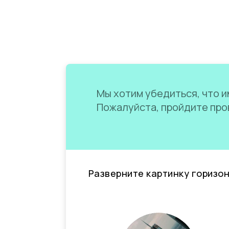
Мы хотим убедиться, что им
Пожалуйста, пройдите пров
Разверните картинку горизо