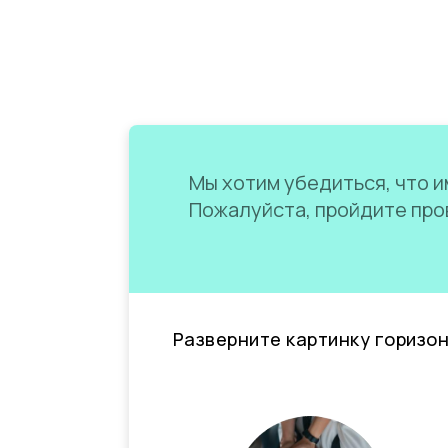
Мы хотим убедиться, что им
Пожалуйста, пройдите пров
Разверните картинку горизо