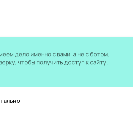
еем дело именно с вами, а не с ботом.
ерку, чтобы получить доступ к сайту.
нтально