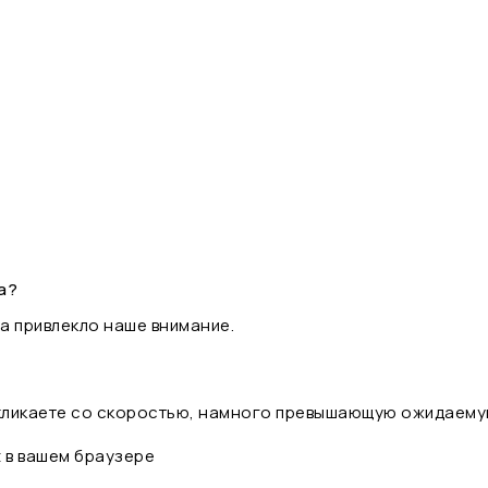
а?
а привлекло наше внимание.
 кликаете со скоростью, намного превышающую ожидаему
t в вашем браузере