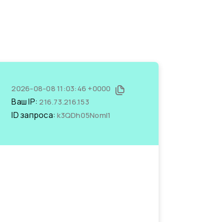
2026-08-08 11:03:46 +0000
Ваш IP:
216.73.216.153
ID запроса:
k3QDh05NomI1