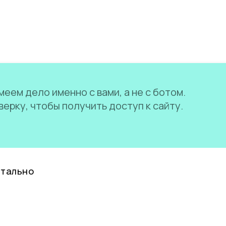
еем дело именно с вами, а не с ботом.
ерку, чтобы получить доступ к сайту.
нтально