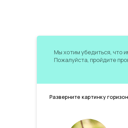
Мы хотим убедиться, что им
Пожалуйста, пройдите пров
Разверните картинку горизо