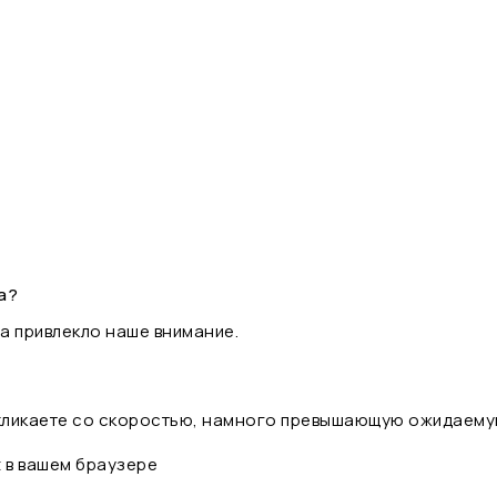
а?
а привлекло наше внимание.
 кликаете со скоростью, намного превышающую ожидаему
t в вашем браузере