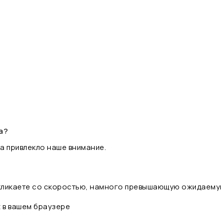
а?
а привлекло наше внимание.
 кликаете со скоростью, намного превышающую ожидаему
t в вашем браузере