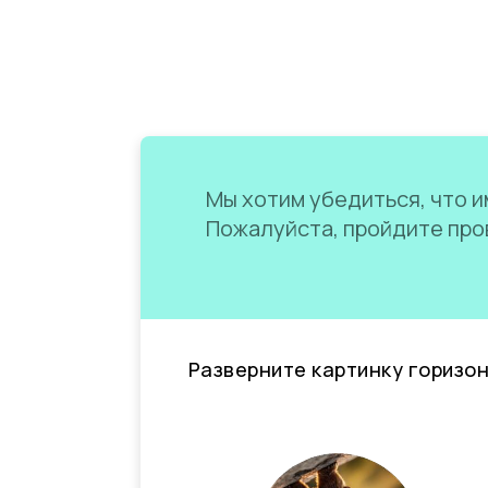
Мы хотим убедиться, что им
Пожалуйста, пройдите пров
Разверните картинку горизо