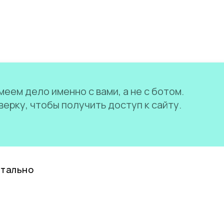
еем дело именно с вами, а не с ботом.
ерку, чтобы получить доступ к сайту.
нтально