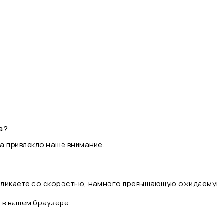
а?
а привлекло наше внимание.
 кликаете со скоростью, намного превышающую ожидаему
t в вашем браузере