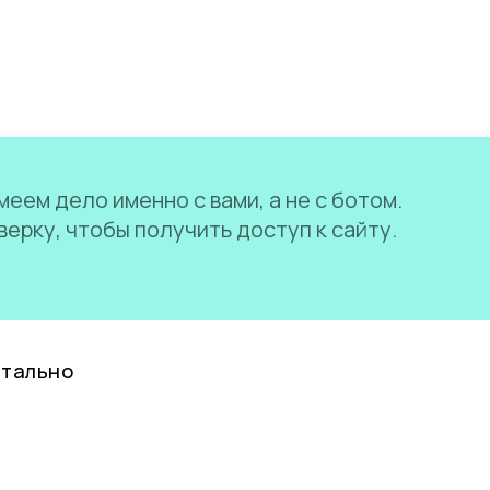
еем дело именно с вами, а не с ботом.
ерку, чтобы получить доступ к сайту.
нтально