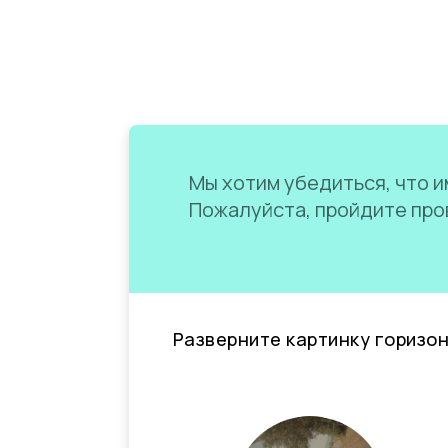
Мы хотим убедиться, что им
Пожалуйста, пройдите пров
Разверните картинку горизо