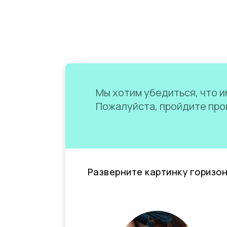
Мы хотим убедиться, что им
Пожалуйста, пройдите пров
Разверните картинку горизо