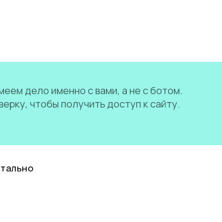
еем дело именно с вами, а не с ботом.
ерку, чтобы получить доступ к сайту.
нтально