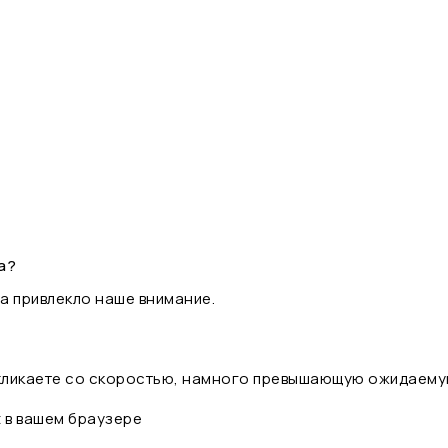
а?
а привлекло наше внимание.
 кликаете со скоростью, намного превышающую ожидаему
t в вашем браузере