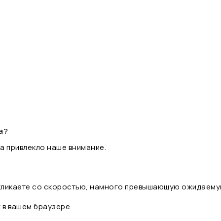
а?
а привлекло наше внимание.
 кликаете со скоростью, намного превышающую ожидаему
t в вашем браузере