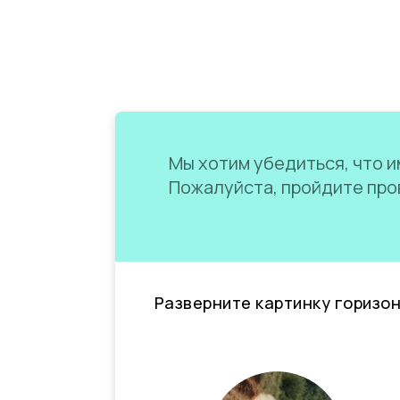
Мы хотим убедиться, что им
Пожалуйста, пройдите пров
Разверните картинку горизо