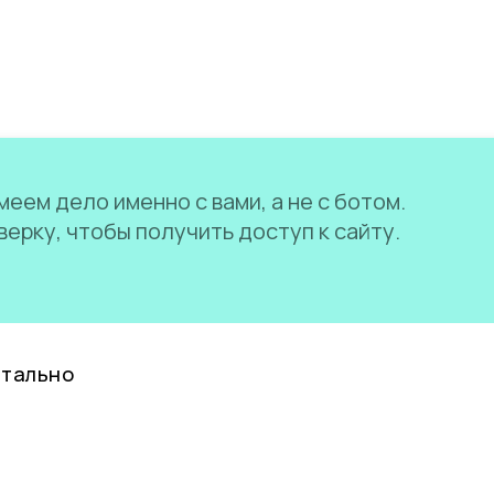
еем дело именно с вами, а не с ботом.
ерку, чтобы получить доступ к сайту.
нтально