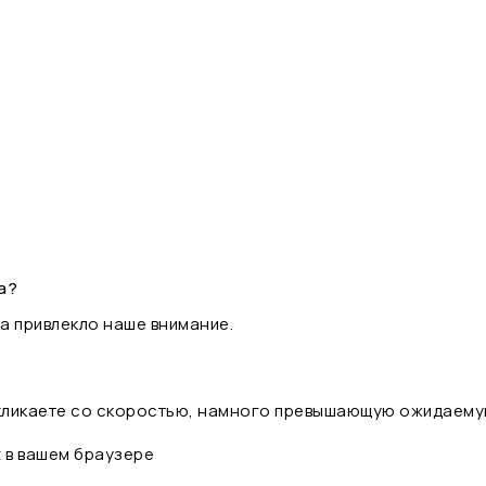
а?
а привлекло наше внимание.
 кликаете со скоростью, намного превышающую ожидаему
t в вашем браузере