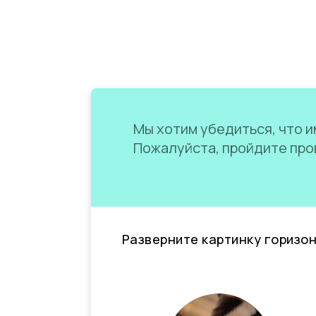
Мы хотим убедиться, что им
Пожалуйста, пройдите пров
Разверните картинку горизо