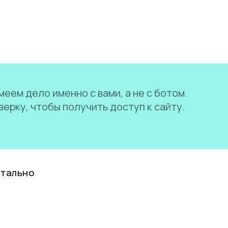
еем дело именно с вами, а не с ботом.
ерку, чтобы получить доступ к сайту.
нтально