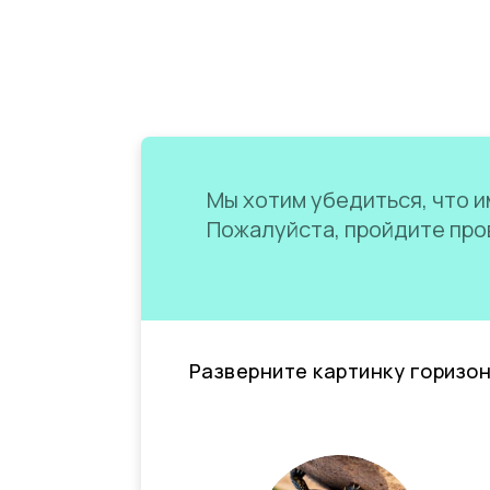
Мы хотим убедиться, что им
Пожалуйста, пройдите пров
Разверните картинку горизо