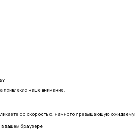
а?
а привлекло наше внимание.
 кликаете со скоростью, намного превышающую ожидаему
t в вашем браузере