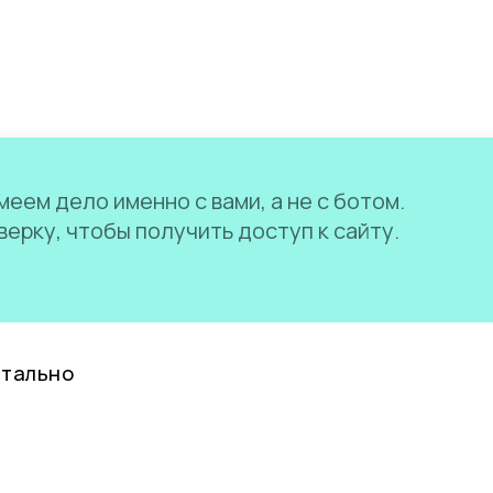
еем дело именно с вами, а не с ботом.
ерку, чтобы получить доступ к сайту.
нтально