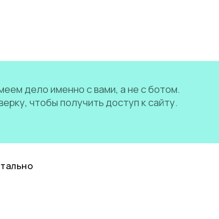
еем дело именно с вами, а не с ботом.
ерку, чтобы получить доступ к сайту.
нтально