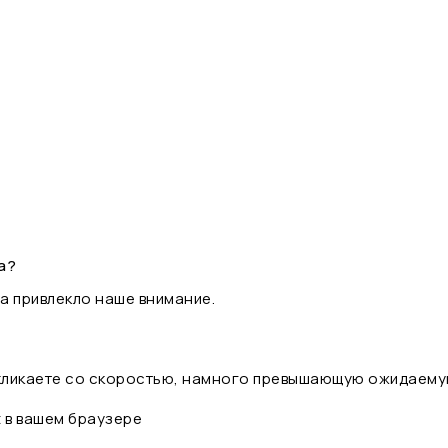
а?
а привлекло наше внимание.
 кликаете со скоростью, намного превышающую ожидаему
t в вашем браузере