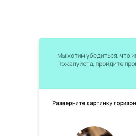
Мы хотим убедиться, что им
Пожалуйста, пройдите пров
Разверните картинку горизо