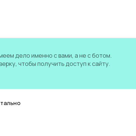
еем дело именно с вами, а не с ботом.
ерку, чтобы получить доступ к сайту.
нтально