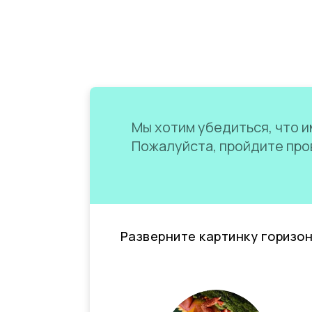
Мы хотим убедиться, что им
Пожалуйста, пройдите пров
Разверните картинку горизо