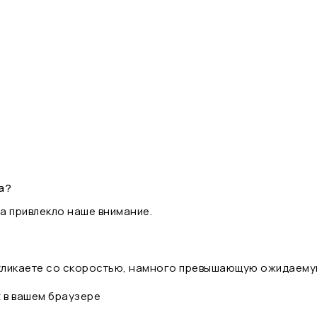
а?
а привлекло наше внимание.
 кликаете со скоростью, намного превышающую ожидаему
t в вашем браузере