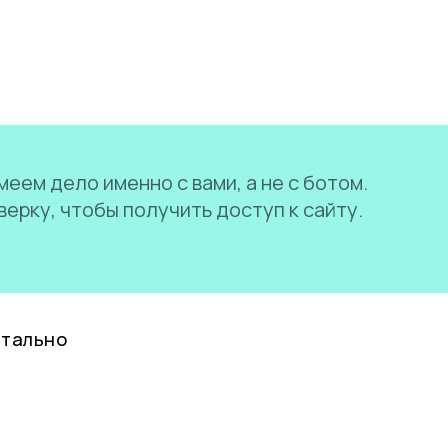
еем дело именно с вами, а не с ботом.
ерку, чтобы получить доступ к сайту.
нтально