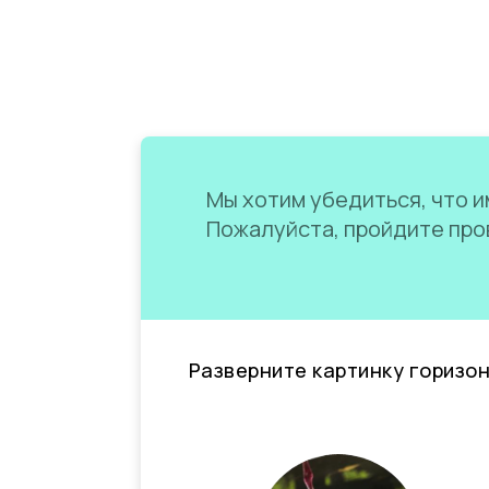
Мы хотим убедиться, что им
Пожалуйста, пройдите пров
Разверните картинку горизо