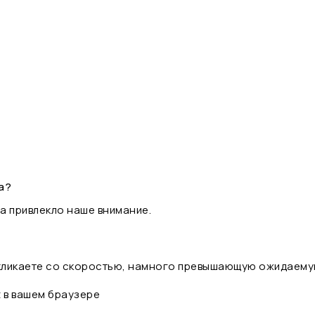
а?
а привлекло наше внимание.
 кликаете со скоростью, намного превышающую ожидаему
t в вашем браузере