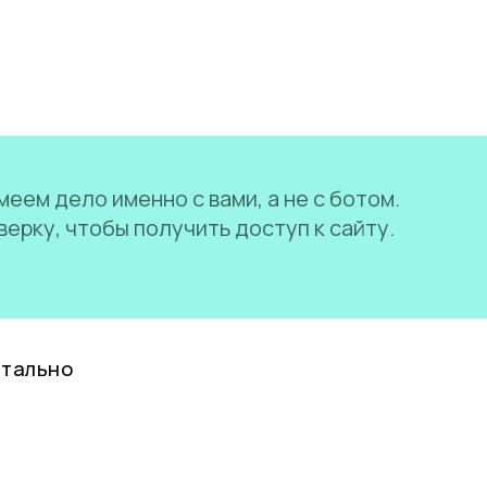
еем дело именно с вами, а не с ботом.
ерку, чтобы получить доступ к сайту.
нтально