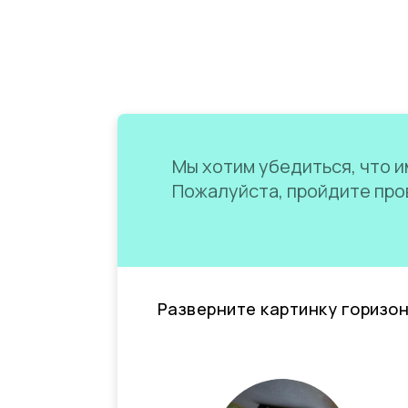
Мы хотим убедиться, что им
Пожалуйста, пройдите пров
Разверните картинку горизо