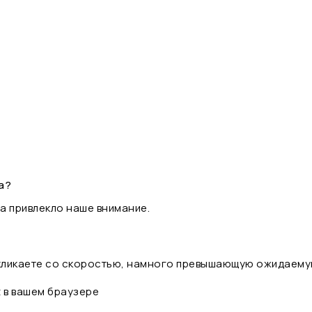
а?
а привлекло наше внимание.
 кликаете со скоростью, намного превышающую ожидаему
t в вашем браузере