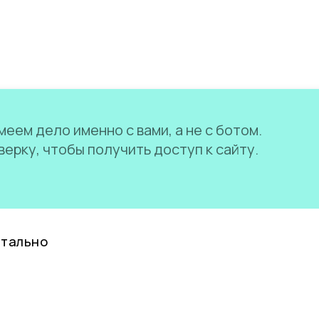
еем дело именно с вами, а не с ботом.
ерку, чтобы получить доступ к сайту.
нтально