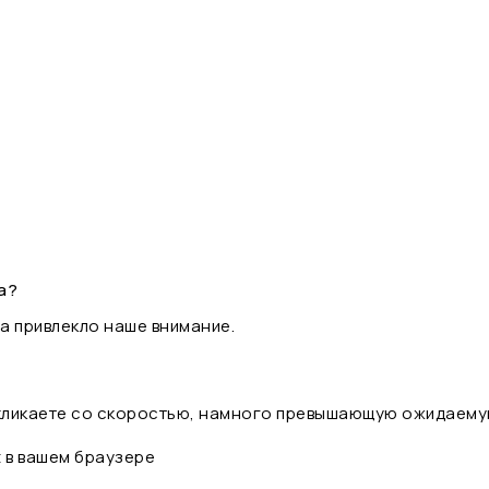
а?
а привлекло наше внимание.
 кликаете со скоростью, намного превышающую ожидаему
t в вашем браузере