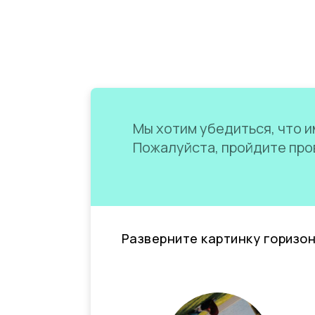
Мы хотим убедиться, что им
Пожалуйста, пройдите пров
Разверните картинку горизо