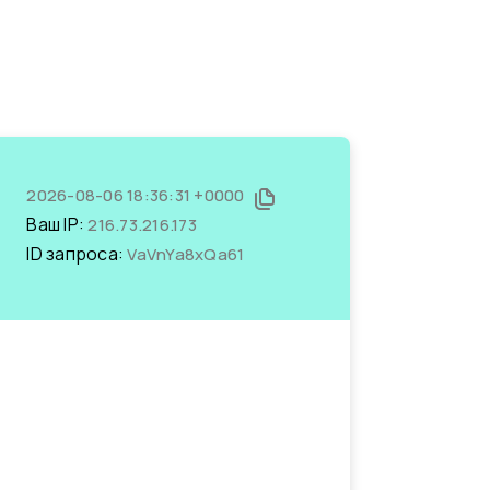
2026-08-06 18:36:31 +0000
Ваш IP:
216.73.216.173
ID запроса:
VaVnYa8xQa61