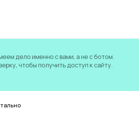
еем дело именно с вами, а не с ботом.
ерку, чтобы получить доступ к сайту.
нтально