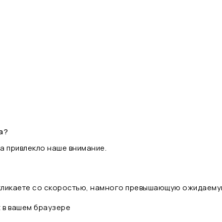
а?
а привлекло наше внимание.
 кликаете со скоростью, намного превышающую ожидаему
t в вашем браузере