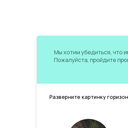
Мы хотим убедиться, что им
Пожалуйста, пройдите пров
Разверните картинку горизо