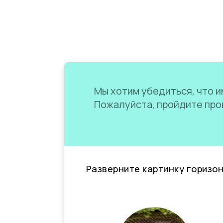
Мы хотим убедиться, что им
Пожалуйста, пройдите пров
Разверните картинку горизо