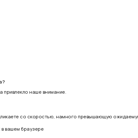
а?
а привлекло наше внимание.
 кликаете со скоростью, намного превышающую ожидаему
t в вашем браузере