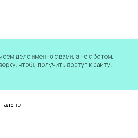
еем дело именно с вами, а не с ботом.
ерку, чтобы получить доступ к сайту.
нтально