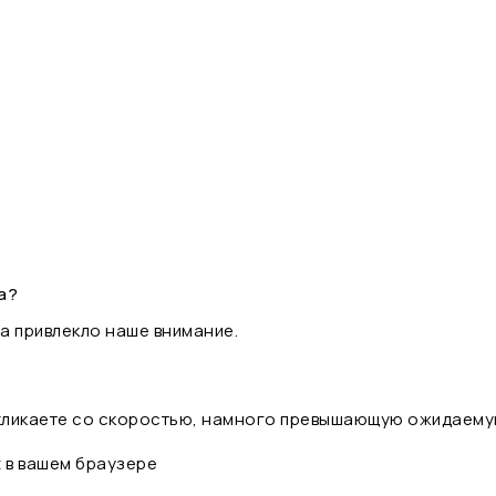
а?
а привлекло наше внимание.
 кликаете со скоростью, намного превышающую ожидаему
t в вашем браузере