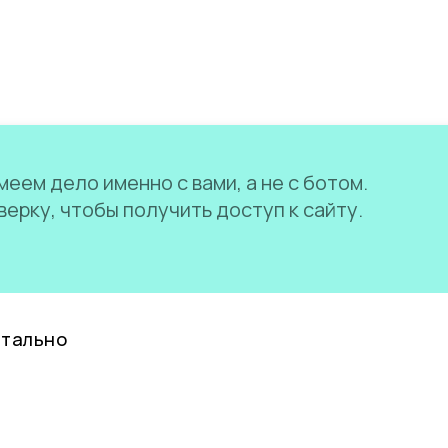
еем дело именно с вами, а не с ботом.
ерку, чтобы получить доступ к сайту.
нтально