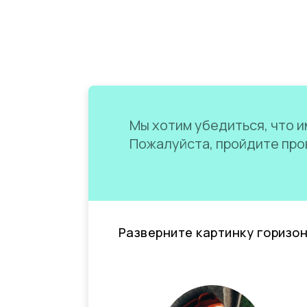
Мы хотим убедиться, что им
Пожалуйста, пройдите пров
Разверните картинку горизо