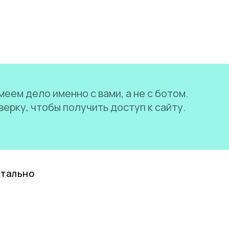
еем дело именно с вами, а не с ботом.
ерку, чтобы получить доступ к сайту.
нтально