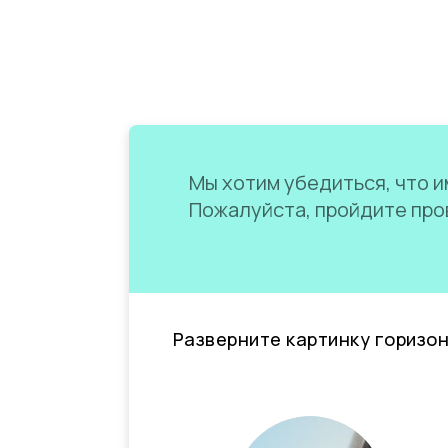
Мы хотим убедиться, что им
Пожалуйста, пройдите пров
Разверните картинку горизо