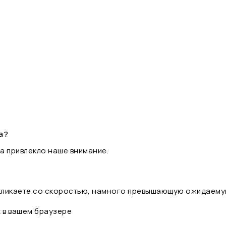
а?
а привлекло наше внимание.
 кликаете со скоростью, намного превышающую ожидаему
t в вашем браузере