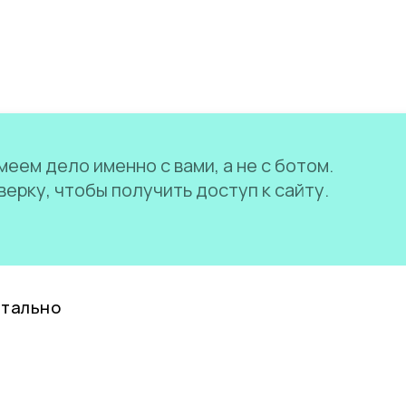
еем дело именно с вами, а не с ботом.
ерку, чтобы получить доступ к сайту.
нтально