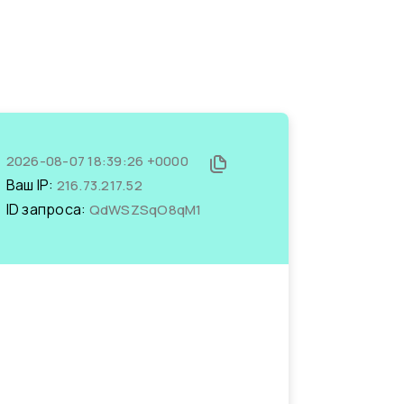
2026-08-07 18:39:26 +0000
Ваш IP:
216.73.217.52
ID запроса:
QdWSZSqO8qM1