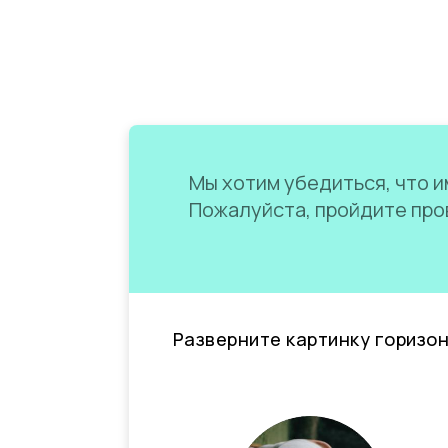
Мы хотим убедиться, что им
Пожалуйста, пройдите пров
Разверните картинку горизо