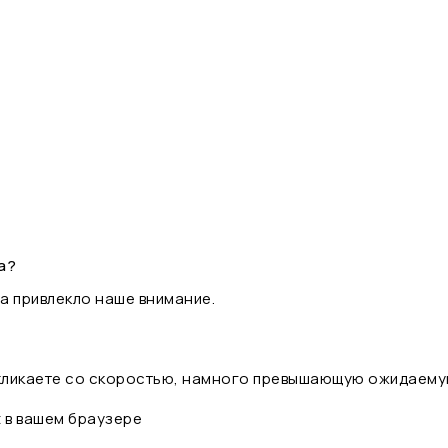
а?
а привлекло наше внимание.
 кликаете со скоростью, намного превышающую ожидаему
t в вашем браузере