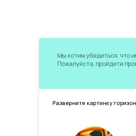
Мы хотим убедиться, что им
Пожалуйста, пройдите пров
Разверните картинку горизо