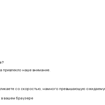
а?
а привлекло наше внимание.
 кликаете со скоростью, намного превышающую ожидаему
t в вашем браузере