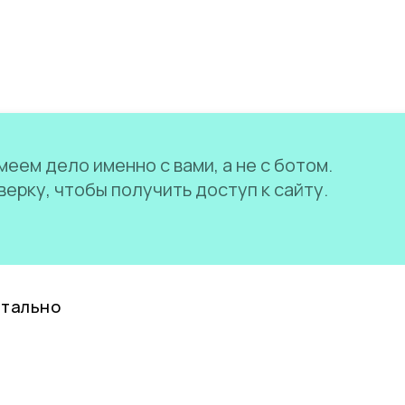
еем дело именно с вами, а не с ботом.
ерку, чтобы получить доступ к сайту.
нтально