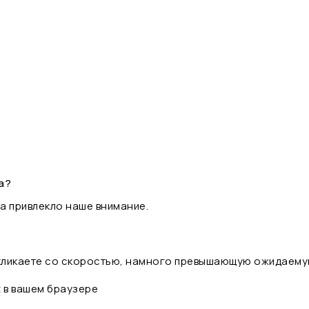
а?
а привлекло наше внимание.
 кликаете со скоростью, намного превышающую ожидаему
t в вашем браузере