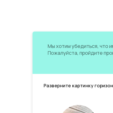
Мы хотим убедиться, что им
Пожалуйста, пройдите пров
Разверните картинку горизо