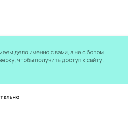
еем дело именно с вами, а не с ботом.
ерку, чтобы получить доступ к сайту.
нтально