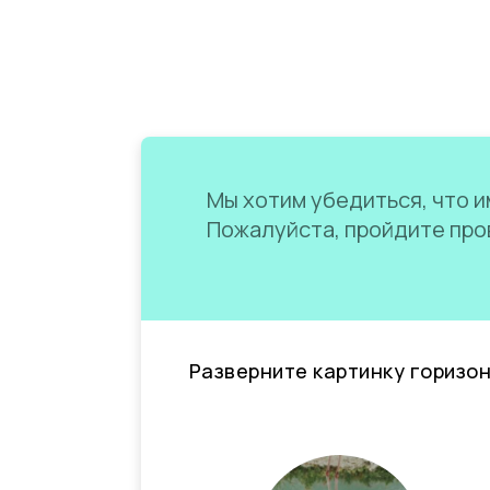
Мы хотим убедиться, что им
Пожалуйста, пройдите пров
Разверните картинку горизо