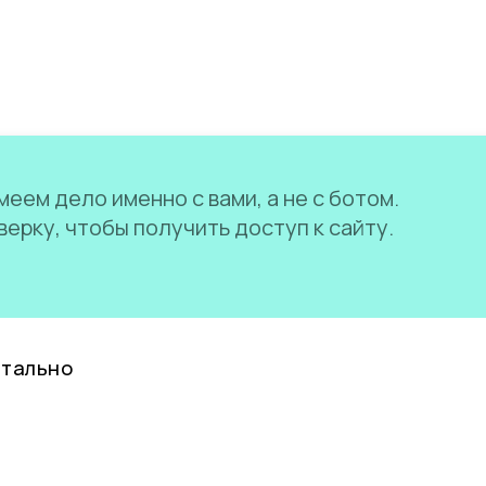
еем дело именно с вами, а не с ботом.
ерку, чтобы получить доступ к сайту.
нтально