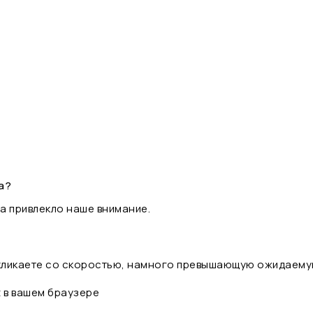
а?
а привлекло наше внимание.
 кликаете со скоростью, намного превышающую ожидаему
t в вашем браузере