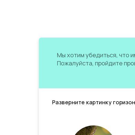
Мы хотим убедиться, что им
Пожалуйста, пройдите пров
Разверните картинку горизо