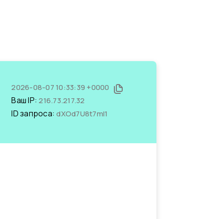
2026-08-07 10:33:39 +0000
Ваш IP:
216.73.217.32
ID запроса:
dXOd7U8t7mI1