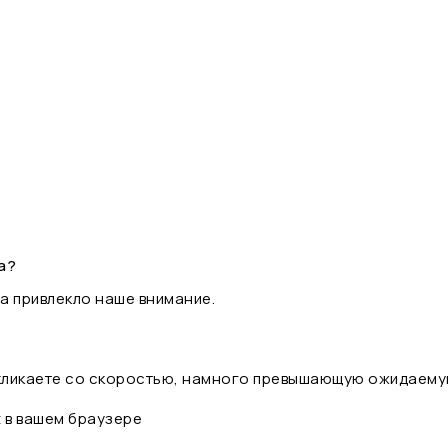
а?
а привлекло наше внимание.
 кликаете со скоростью, намного превышающую ожидаему
t в вашем браузере