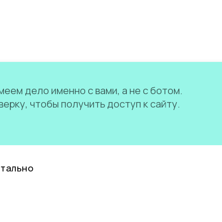
еем дело именно с вами, а не с ботом.
ерку, чтобы получить доступ к сайту.
нтально