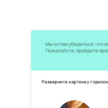
Мы хотим убедиться, что им
Пожалуйста, пройдите пров
Разверните картинку горизо