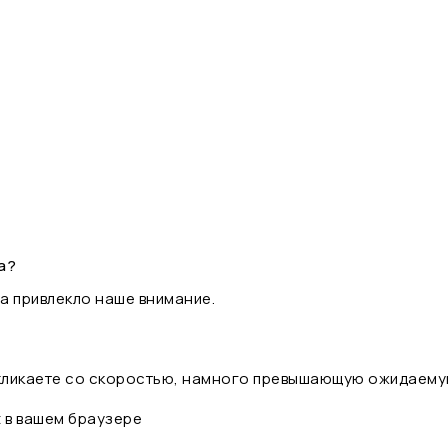
а?
а привлекло наше внимание.
 кликаете со скоростью, намного превышающую ожидаему
t в вашем браузере