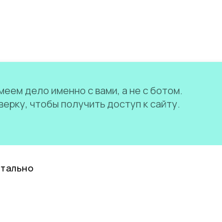
еем дело именно с вами, а не с ботом.
ерку, чтобы получить доступ к сайту.
нтально