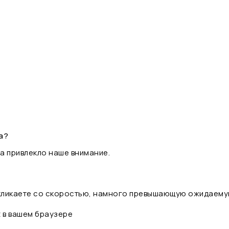
а?
а привлекло наше внимание.
 кликаете со скоростью, намного превышающую ожидаему
t в вашем браузере