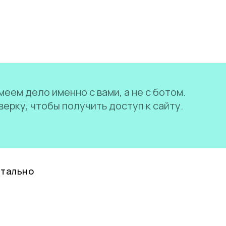
еем дело именно с вами, а не с ботом.
ерку, чтобы получить доступ к сайту.
нтально