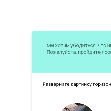
Мы хотим убедиться, что им
Пожалуйста, пройдите пров
Разверните картинку горизо