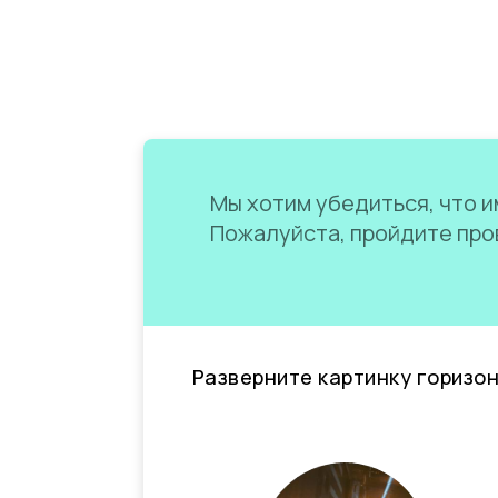
Мы хотим убедиться, что им
Пожалуйста, пройдите пров
Разверните картинку горизо