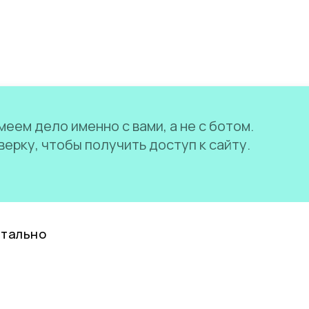
еем дело именно с вами, а не с ботом.
ерку, чтобы получить доступ к сайту.
нтально