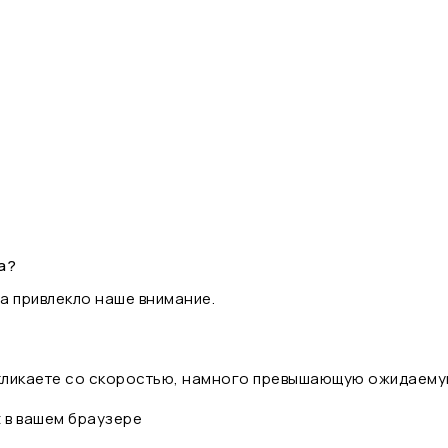
а?
а привлекло наше внимание.
 кликаете со скоростью, намного превышающую ожидаему
t в вашем браузере