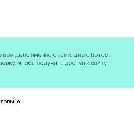
еем дело именно с вами, а не с ботом.
ерку, чтобы получить доступ к сайту.
нтально