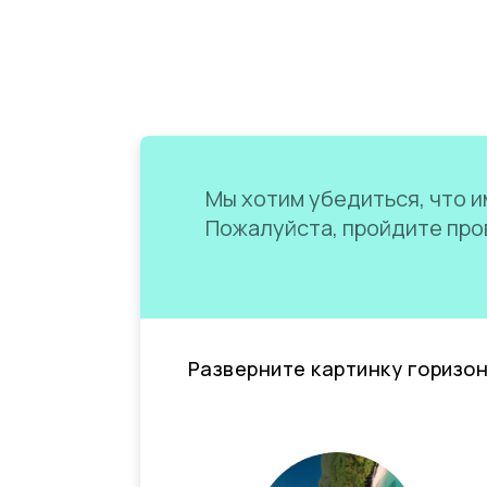
Мы хотим убедиться, что им
Пожалуйста, пройдите пров
Разверните картинку горизо