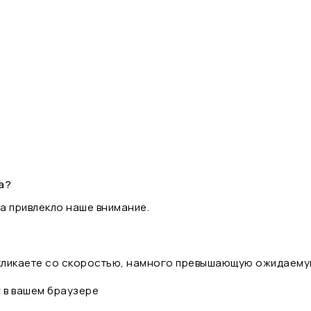
а?
а привлекло наше внимание.
 кликаете со скоростью, намного превышающую ожидаему
t в вашем браузере