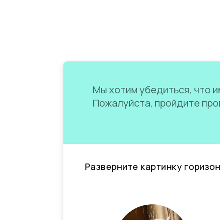
Мы хотим убедиться, что им
Пожалуйста, пройдите пров
Разверните картинку горизо