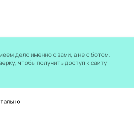
еем дело именно с вами, а не с ботом.
ерку, чтобы получить доступ к сайту.
нтально