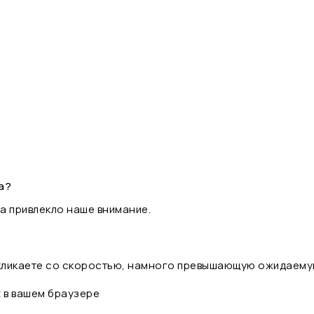
а?
а привлекло наше внимание.
 кликаете со скоростью, намного превышающую ожидаему
t в вашем браузере