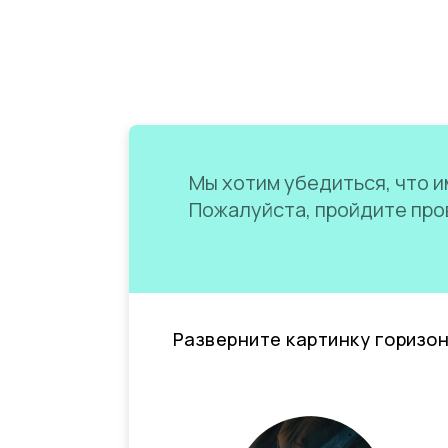
Мы хотим убедиться, что им
Пожалуйста, пройдите пров
Разверните картинку горизо