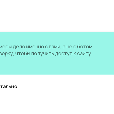
еем дело именно с вами, а не с ботом.
ерку, чтобы получить доступ к сайту.
нтально