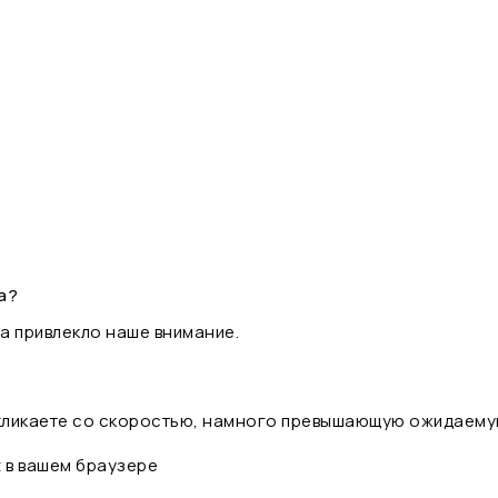
а?
а привлекло наше внимание.
 кликаете со скоростью, намного превышающую ожидаему
t в вашем браузере