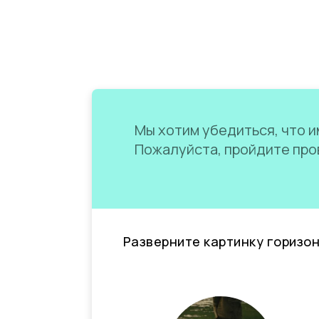
Мы хотим убедиться, что им
Пожалуйста, пройдите пров
Разверните картинку горизо