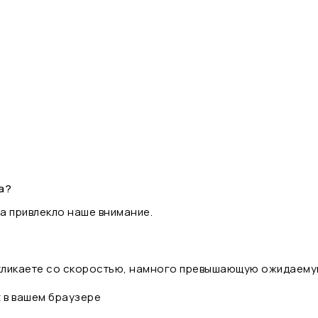
а?
а привлекло наше внимание.
 кликаете со скоростью, намного превышающую ожидаему
t в вашем браузере