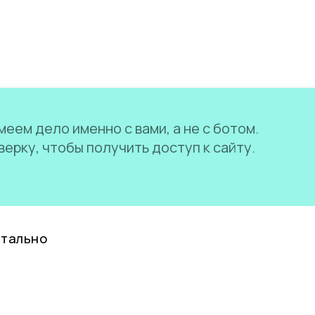
еем дело именно с вами, а не с ботом.
ерку, чтобы получить доступ к сайту.
нтально