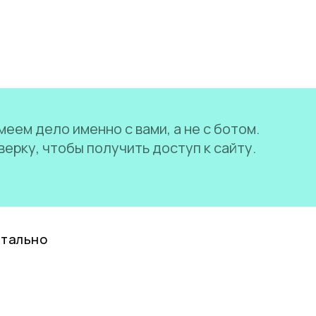
еем дело именно с вами, а не с ботом.
ерку, чтобы получить доступ к сайту.
нтально