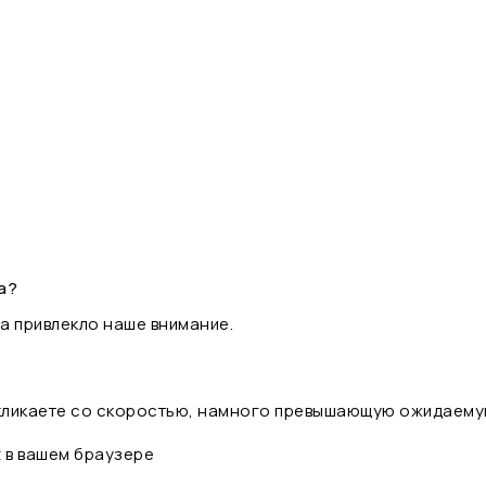
а?
а привлекло наше внимание.
 кликаете со скоростью, намного превышающую ожидаему
t в вашем браузере