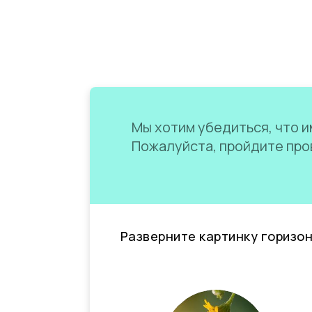
Мы хотим убедиться, что им
Пожалуйста, пройдите пров
Разверните картинку горизо