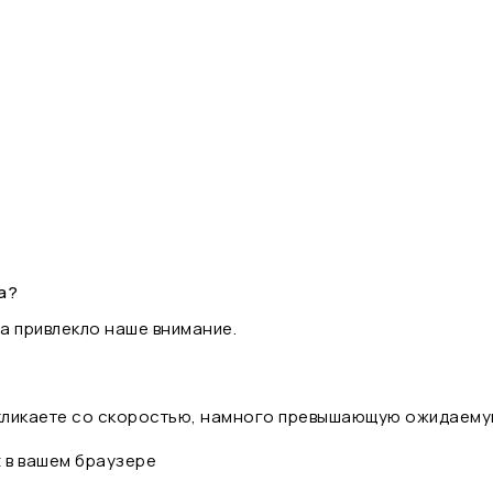
а?
а привлекло наше внимание.
 кликаете со скоростью, намного превышающую ожидаему
t в вашем браузере