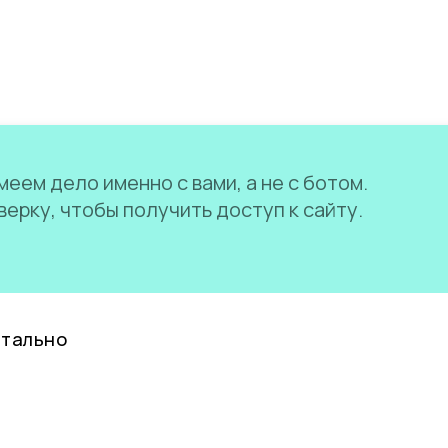
еем дело именно с вами, а не с ботом.
ерку, чтобы получить доступ к сайту.
нтально