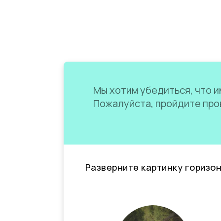
Мы хотим убедиться, что им
Пожалуйста, пройдите пров
Разверните картинку горизо