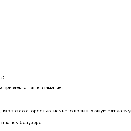
а?
а привлекло наше внимание.
 кликаете со скоростью, намного превышающую ожидаему
t в вашем браузере