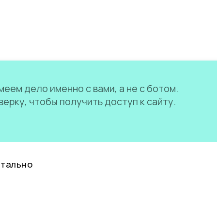
еем дело именно с вами, а не с ботом.
ерку, чтобы получить доступ к сайту.
нтально