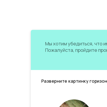
Мы хотим убедиться, что им
Пожалуйста, пройдите пров
Разверните картинку горизо