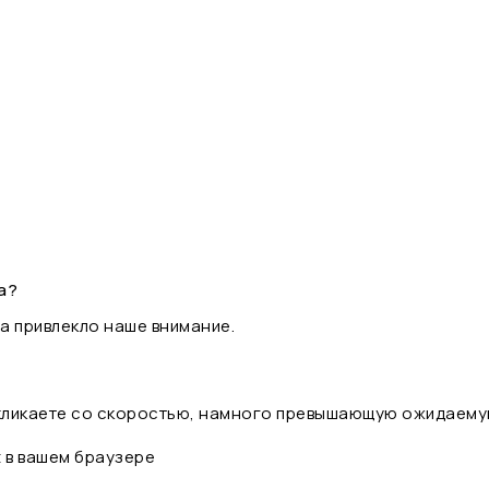
а?
а привлекло наше внимание.
 кликаете со скоростью, намного превышающую ожидаему
t в вашем браузере