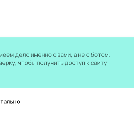
еем дело именно с вами, а не с ботом.
ерку, чтобы получить доступ к сайту.
нтально