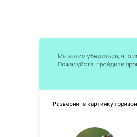
Мы хотим убедиться, что им
Пожалуйста, пройдите пров
Разверните картинку горизо