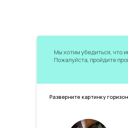
Мы хотим убедиться, что им
Пожалуйста, пройдите пров
Разверните картинку горизо