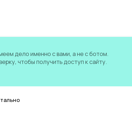
еем дело именно с вами, а не с ботом.
ерку, чтобы получить доступ к сайту.
нтально