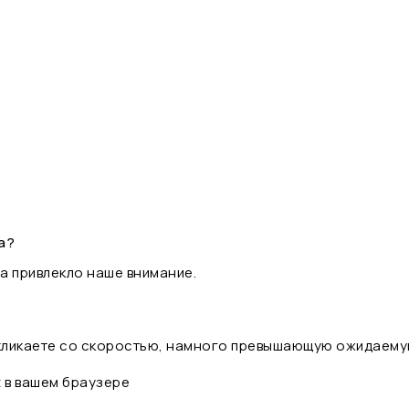
а?
а привлекло наше внимание.
 кликаете со скоростью, намного превышающую ожидаему
t в вашем браузере