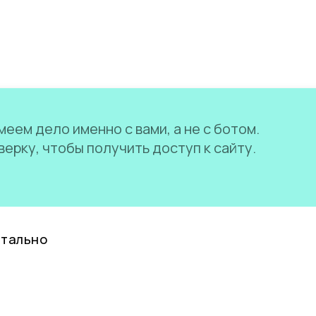
еем дело именно с вами, а не с ботом.
ерку, чтобы получить доступ к сайту.
нтально