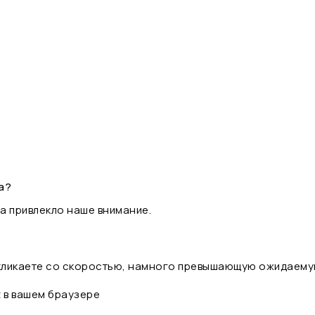
а?
а привлекло наше внимание.
 кликаете со скоростью, намного превышающую ожидаему
t в вашем браузере