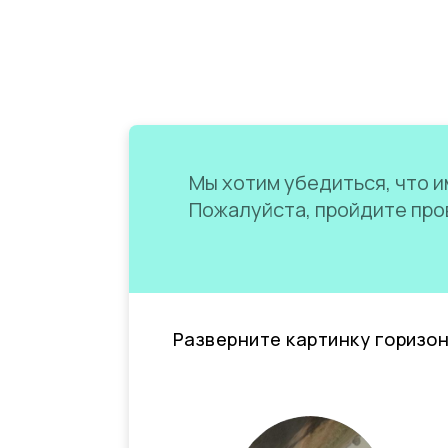
Мы хотим убедиться, что им
Пожалуйста, пройдите пров
Разверните картинку горизо