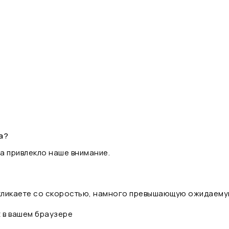
а?
а привлекло наше внимание.
 кликаете со скоростью, намного превышающую ожидаему
t в вашем браузере