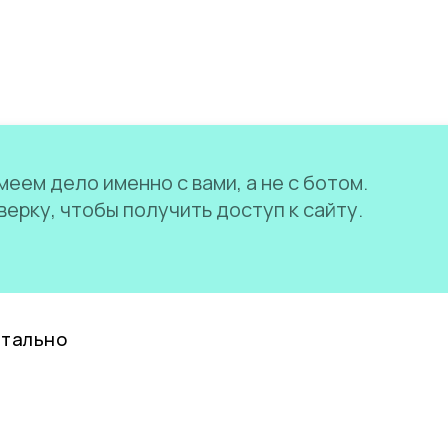
еем дело именно с вами, а не с ботом.
ерку, чтобы получить доступ к сайту.
нтально