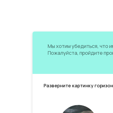
Мы хотим убедиться, что им
Пожалуйста, пройдите пров
Разверните картинку горизо