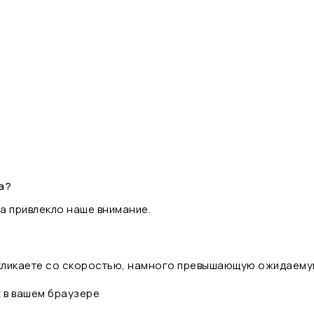
а?
а привлекло наше внимание.
 кликаете со скоростью, намного превышающую ожидаему
t в вашем браузере