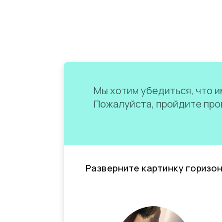
Мы хотим убедиться, что им
Пожалуйста, пройдите пров
Разверните картинку горизо