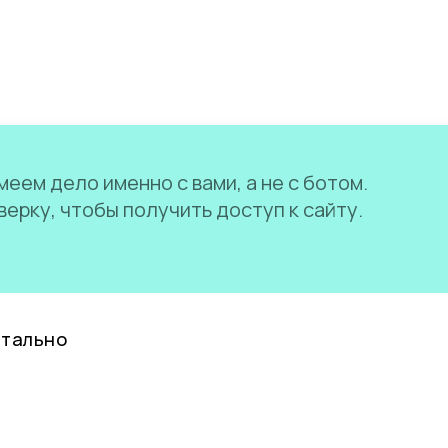
еем дело именно с вами, а не с ботом.
ерку, чтобы получить доступ к сайту.
нтально