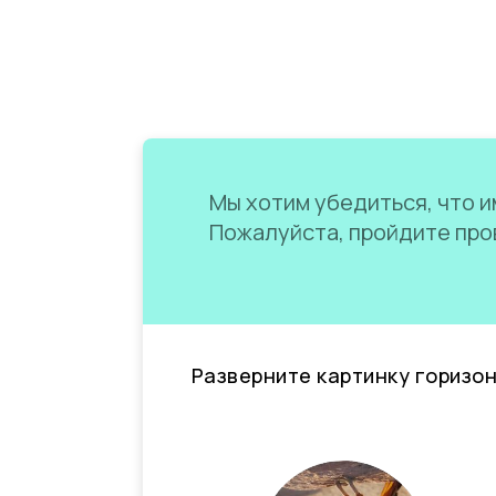
Мы хотим убедиться, что им
Пожалуйста, пройдите пров
Разверните картинку горизо