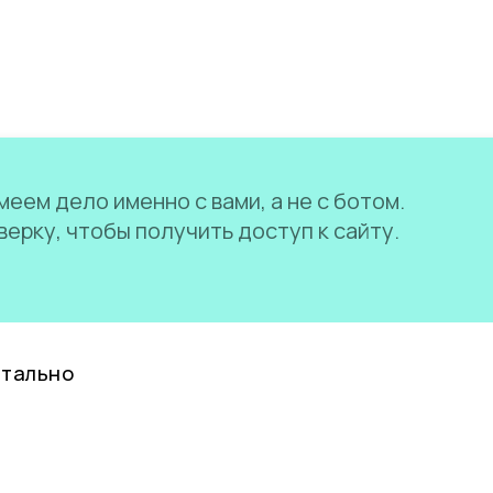
еем дело именно с вами, а не с ботом.
ерку, чтобы получить доступ к сайту.
нтально