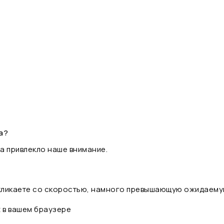
а?
а привлекло наше внимание.
 кликаете со скоростью, намного превышающую ожидаему
t в вашем браузере