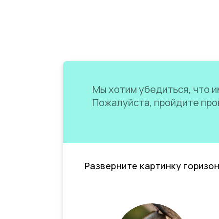
Мы хотим убедиться, что им
Пожалуйста, пройдите пров
Разверните картинку горизо