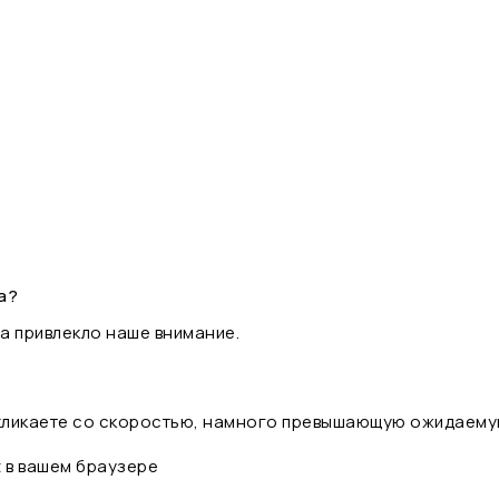
а?
а привлекло наше внимание.
 кликаете со скоростью, намного превышающую ожидаему
t в вашем браузере