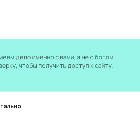
еем дело именно с вами, а не с ботом.
ерку, чтобы получить доступ к сайту.
нтально