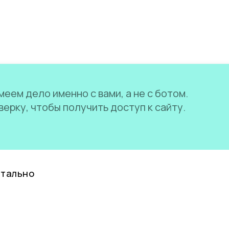
еем дело именно с вами, а не с ботом.
ерку, чтобы получить доступ к сайту.
нтально