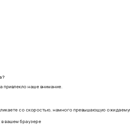
а?
а привлекло наше внимание.
 кликаете со скоростью, намного превышающую ожидаему
t в вашем браузере