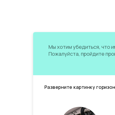
Мы хотим убедиться, что им
Пожалуйста, пройдите пров
Разверните картинку горизо