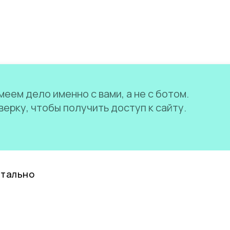
еем дело именно с вами, а не с ботом.
ерку, чтобы получить доступ к сайту.
нтально