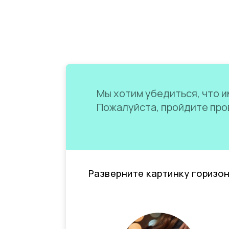
Мы хотим убедиться, что им
Пожалуйста, пройдите пров
Разверните картинку горизо