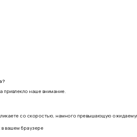
а?
а привлекло наше внимание.
 кликаете со скоростью, намного превышающую ожидаему
t в вашем браузере