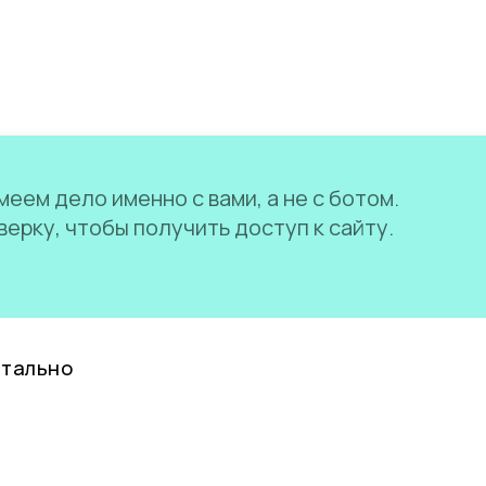
еем дело именно с вами, а не с ботом.
ерку, чтобы получить доступ к сайту.
нтально