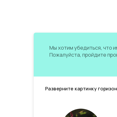
Мы хотим убедиться, что им
Пожалуйста, пройдите пров
Разверните картинку горизо