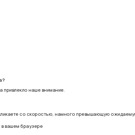
а?
а привлекло наше внимание.
 кликаете со скоростью, намного превышающую ожидаему
t в вашем браузере