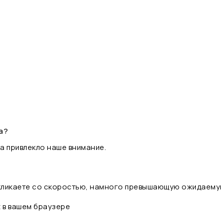
а?
а привлекло наше внимание.
 кликаете со скоростью, намного превышающую ожидаему
t в вашем браузере