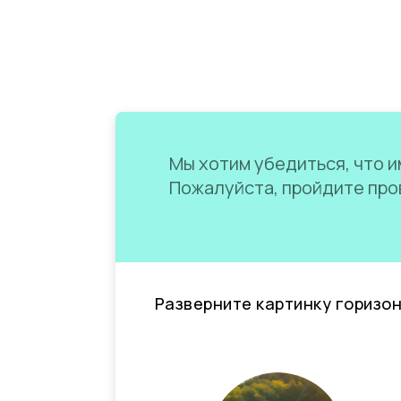
Мы хотим убедиться, что им
Пожалуйста, пройдите пров
Разверните картинку горизо