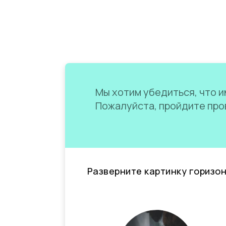
Мы хотим убедиться, что им
Пожалуйста, пройдите пров
Разверните картинку горизо