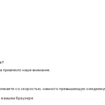
а?
а привлекло наше внимание.
 кликаете со скоростью, намного превышающую ожидаему
t в вашем браузере