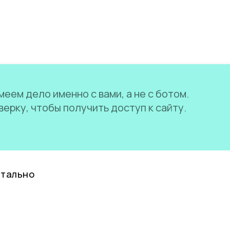
еем дело именно с вами, а не с ботом.
ерку, чтобы получить доступ к сайту.
нтально