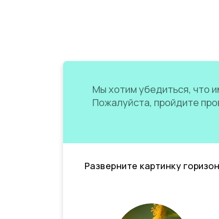
Мы хотим убедиться, что им
Пожалуйста, пройдите пров
Разверните картинку горизо