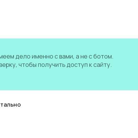
еем дело именно с вами, а не с ботом.
ерку, чтобы получить доступ к сайту.
нтально