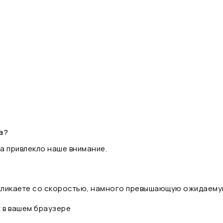
а?
а привлекло наше внимание.
 кликаете со скоростью, намного превышающую ожидаему
t в вашем браузере