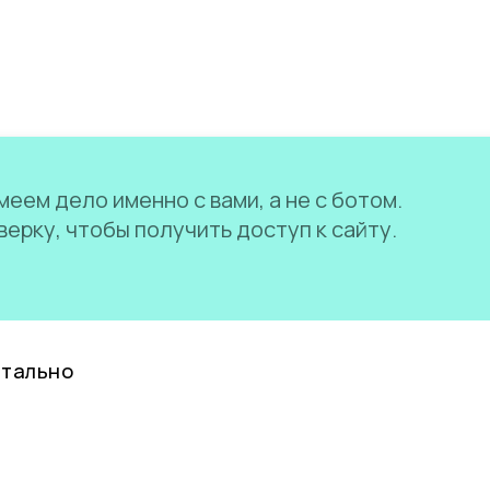
еем дело именно с вами, а не с ботом.
ерку, чтобы получить доступ к сайту.
нтально