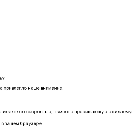
а?
а привлекло наше внимание.
 кликаете со скоростью, намного превышающую ожидаему
t в вашем браузере