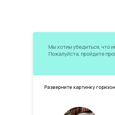
Мы хотим убедиться, что им
Пожалуйста, пройдите пров
Разверните картинку горизо