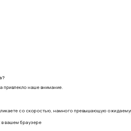
а?
а привлекло наше внимание.
 кликаете со скоростью, намного превышающую ожидаему
t в вашем браузере