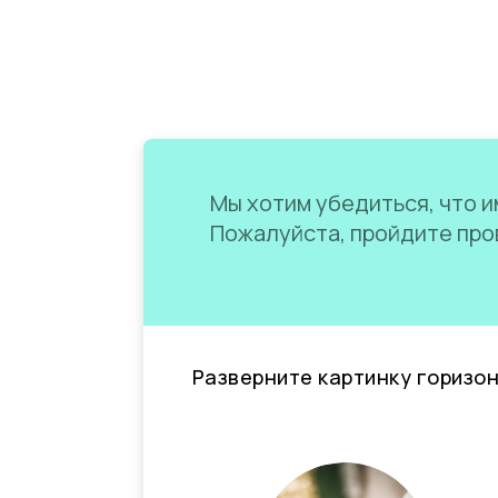
Мы хотим убедиться, что им
Пожалуйста, пройдите пров
Разверните картинку горизо