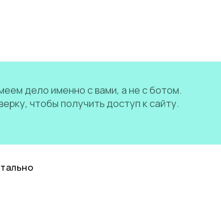
еем дело именно с вами, а не с ботом.
ерку, чтобы получить доступ к сайту.
нтально