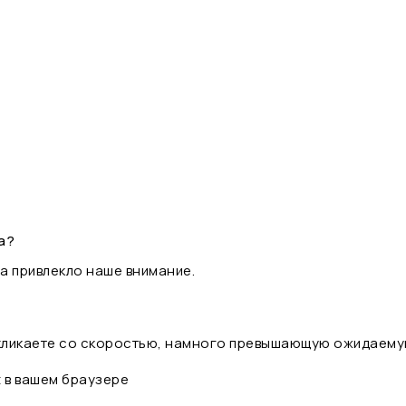
а?
а привлекло наше внимание.
 кликаете со скоростью, намного превышающую ожидаему
t в вашем браузере