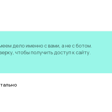
еем дело именно с вами, а не с ботом.
ерку, чтобы получить доступ к сайту.
нтально