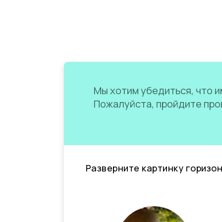
Мы хотим убедиться, что им
Пожалуйста, пройдите пров
Разверните картинку горизо